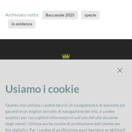
Archiviato sotto:
Baccanale 2025
spezie
in evidenza
Usiamo i cookie
Comune di Imola
Questo sito utilizza i cookie tecnici di navigazione e di sessione per
Servizio Attività culturali
garantire un miglior servizio di navigazione del sito, e cookie
via Cavour, 84 40026 Imola
analitici per raccogliere informazioni sull'uso del sito da parte
degli utenti. Utilizza anche cookie di profilazione dell'utente per
Tel. 0542 602300
fini statistici. Per i cookie di profilazione puoi decidere se abilitarli
attivita.culturali@comune.imola.bo.it