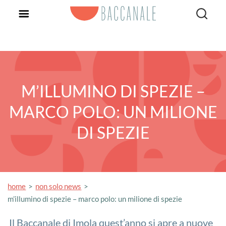
M’ILLUMINO DI SPEZIE –
MARCO POLO: UN MILIONE
DI SPEZIE
home
non solo news
m’illumino di spezie – marco polo: un milione di spezie
Il Baccanale di Imola quest’anno si apre a nuove