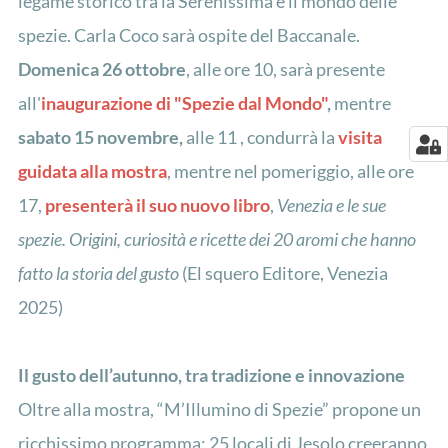
legame storico tra la Serenissima e il mondo delle
spezie. Carla Coco sarà ospite del Baccanale.
Domenica 26 ottobre
, alle ore 10, sarà presente
all'
inaugurazione di "Spezie dal Mondo"
,
mentre
sabato 15 novembre,
alle 11 , condurrà la
visita
guidata alla mostra
, mentre nel pomeriggio, alle ore
17,
presenterà il suo nuovo libro
,
Venezia e le sue
spezie. Origini, curiosità e ricette dei 20 aromi che hanno
fatto la storia del gusto
(El squero Editore, Venezia
2025)
Il gusto dell’autunno, tra tradizione e innovazione
Oltre alla mostra, “M’Illumino di Spezie” propone un
ricchissimo programma: 25 locali di Jesolo creeranno