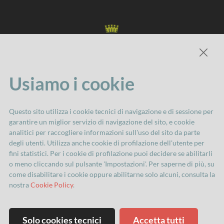
Usiamo i cookie
Comune di Imola
Questo sito utilizza i cookie tecnici di navigazione e di sessione per
Servizio Attività culturali
garantire un miglior servizio di navigazione del sito, e cookie
via Cavour, 84 40026 Imola
analitici per raccogliere informazioni sull'uso del sito da parte
degli utenti. Utilizza anche cookie di profilazione dell'utente per
Tel. 0542 602300
fini statistici. Per i cookie di profilazione puoi decidere se abilitarli
attivita.culturali@comune.imola.bo.it
o meno cliccando sul pulsante 'Impostazioni'. Per saperne di più, su
come disabilitare i cookie oppure abilitarne solo alcuni, consulta la
nostra
Cookie Policy
.
Privacy
Nell’impossibilità di contattare personalmente
Solo cookies tecnici
Accetta tutti
tutte le persone fotografate, precisiamo che le