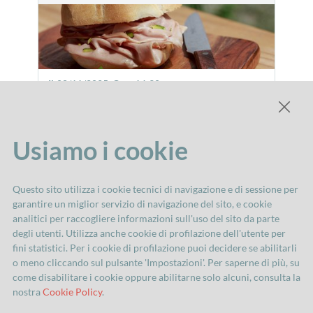
Il
08/11/2025
Ora:
14:30
CONVEGNO “LA MORTADELLA DEL
TANARA” 1644
Usiamo i cookie
Questo sito utilizza i cookie tecnici di navigazione e di sessione per
⟨
1
2
3
-
14
⟩
garantire un miglior servizio di navigazione del sito, e cookie
analitici per raccogliere informazioni sull'uso del sito da parte
degli utenti. Utilizza anche cookie di profilazione dell'utente per
fini statistici. Per i cookie di profilazione puoi decidere se abilitarli
o meno cliccando sul pulsante 'Impostazioni'. Per saperne di più, su
come disabilitare i cookie oppure abilitarne solo alcuni, consulta la
nostra
Cookie Policy
.