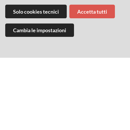
Solo cookies tecnici
Accetta tutti
Cambia le impostazioni
Comune di Imola
Servizio Attività culturali
via Cavour, 84 40026 Imola
Tel. 0542 602300
attivita.culturali@comune.imola.bo.it
Privacy
Nell’impossibilità di contattare personalmente
tutte le persone fotografate, precisiamo che le
stesse possono in qualsiasi momento chiedere di
essere oscurate in una o più foto inviando una e-