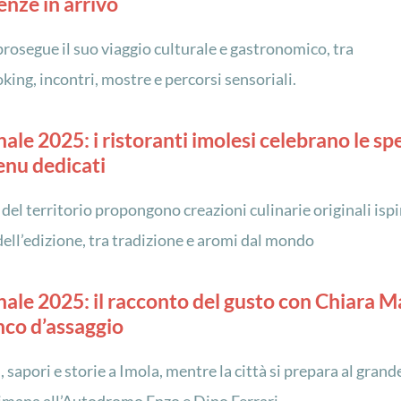
enze in arrivo
 prosegue il suo viaggio culturale e gastronomico, tra
ing, incontri, mostre e percorsi sensoriali.
ale 2025: i ristoranti imolesi celebrano le sp
nu dedicati
 del territorio propongono creazioni culinarie originali isp
dell’edizione, tra tradizione e aromi dal mondo
ale 2025: il racconto del gusto con Chiara M
anco d’assaggio
 sapori e storie a Imola, mentre la città si prepara al grand
timana all’Autodromo Enzo e Dino Ferrari.