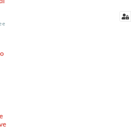
di
e e
lo
e
ove