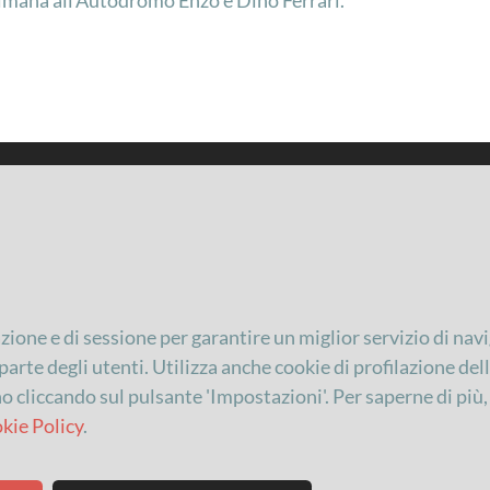
azione e di sessione per garantire un miglior servizio di navi
arte degli utenti. Utilizza anche cookie di profilazione dell'u
Hai un’iniziativa da proporre
no cliccando sul pulsante 'Impostazioni'. Per saperne di più
Sei un ristoratore
kie Policy
.
Area stampa
Contattaci