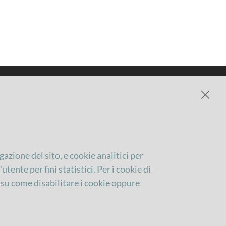
gazione del sito, e cookie analitici per
tente per fini statistici. Per i cookie di
Privacy
, su come disabilitare i cookie oppure
Nell’impossibilità di contattare personalmente
tutte le persone fotografate, precisiamo che le
stesse possono in qualsiasi momento chiedere d