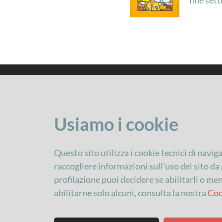
Usiamo i cookie
Questo sito utilizza i cookie tecnici di navig
raccogliere informazioni sull'uso del sito da p
Comune di Imola
Il Baccanale
profilazione puoi decidere se abilitarli o me
Servizio Attività culturali
Programma
abilitarne solo alcuni, consulta la nostra
Coo
via Cavour, 84 40026 Imola
Non solo news
Tel. 0542 602300
attivita.culturali@comune.imola.bo.it
I menu del Baccanale