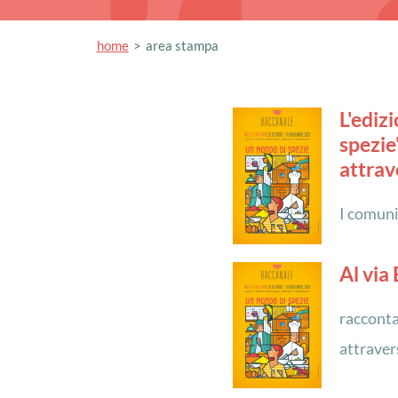
home
area stampa
L'ediz
spezie
attrav
I comuni
Al via
racconta
attravers