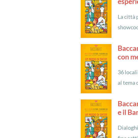
esperi
La città
showcook
Baccan
con me
36 locali
al tema 
Baccan
e il B
Dialoghi,
fine set