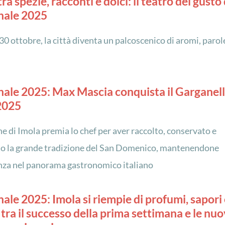
ra spezie, racconti e dolci: il teatro del gusto 
nale 2025
30 ottobre, la città diventa un palcoscenico di aromi, parol
ale 2025: Max Mascia conquista il Garganel
2025
e di Imola premia lo chef per aver raccolto, conservato e
o la grande tradizione del San Domenico, mantenendone
enza nel panorama gastronomico italiano
ale 2025: Imola si riempie di profumi, sapori 
 tra il successo della prima settimana e le nu