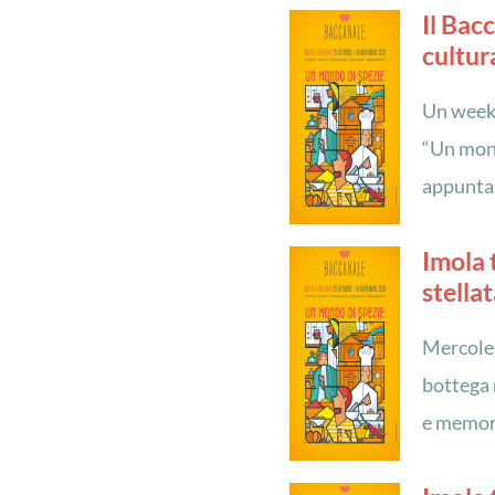
Il Bac
cultur
Un weeke
“Un mond
appuntam
Imola t
stella
Mercoled
bottega 
e memor