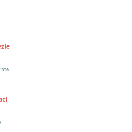
ezie
irate
aci
e