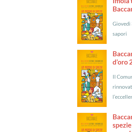
Imola t
Bacca
Giovedì 
sapori
Baccan
d’oro 
Il Comun
rinnovat
l’eccell
Baccan
spezie