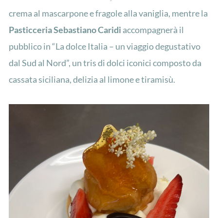
crema al mascarpone e fragole alla vaniglia, mentre la
Pasticceria Sebastiano Caridi
accompagnerà il
pubblico in “La dolce Italia – un viaggio degustativo
dal Sud al Nord”, un tris di dolci iconici composto da
cassata siciliana, delizia al limone e tiramisù.