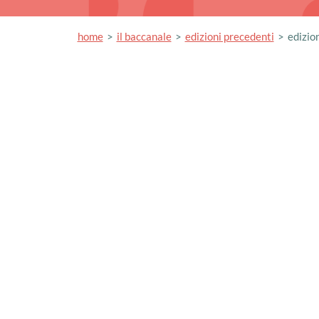
home
il baccanale
edizioni precedenti
edizion