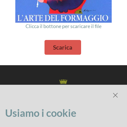
Clicca il bottone per scaricare il file
Scarica
Usiamo i cookie
Comune di Imola