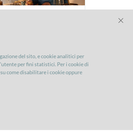
10/2025
Ora:
14:30
l calendario
RATORI SPEZIALI!
OSTRUZIONE STORICA DELLA
IERIA DI DIOTAIUTI
gazione del sito, e cookie analitici per
tente per fini statistici. Per i cookie di
ER
LABORATORI E SHOW-
, su come disabilitare i cookie oppure
BINI
COOKING
10/2025
Ora:
15:30