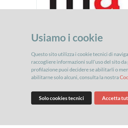
Il
25/10/2025
Ora:
14:00
IL GENIO DEL PEPE NERO
Usiamo i cookie
Questo sito utilizza i cookie tecnici di navig
raccogliere informazioni sull'uso del sito da p
LABORATORI E SHOW-
PER
profilazione puoi decidere se abilitarli o me
COOKING
BAMBINI
abilitarne solo alcuni, consulta la nostra
Coo
Solo cookies tecnici
Accetta tut
Il
26/10/2025
Ora:
15:30