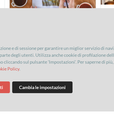
Il
26/
Vedi i
Il
26/10/2025
Ora:
09:00
UNA TOVAGLIETTA… SPEZIALE!!!
LABO
RIC
SPEZ
azione e di sessione per garantire un miglior servizio di navi
arte degli utenti. Utilizza anche cookie di profilazione dell'u
PER
LABORATORI E SHOW-
P
no cliccando sul pulsante 'Impostazioni'. Per saperne di più
BAMBINI
COOKING
BAM
kie Policy
.
ti
Cambia le impostazioni
Il
26/10/2025
Ora:
15:30
Il
28/