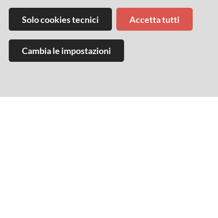
al Callegherie 21
Solo cookies tecnici
Accetta tutti
DEGUSTAZIONI E
ALTRI
Cambia le impostazioni
CENE
APPUNTAMENTI
Dal
25/10/2025
al
16/11/2025
Tutti i giorni
Baccanale in Boutique: 50 spezie per
1000 ricette
INCONTRI E
PER
DEGUSTAZIONI
SPETTACOLI
BAMBINI
E CENE