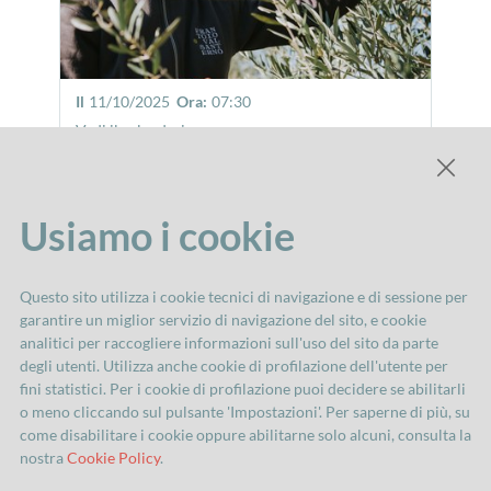
Il
11/10/2025
Ora:
07:30
Vedi il calendario
Porte aperte in Frantoio
Usiamo i cookie
DEGUSTAZIONI E
ALTRI
CENE
APPUNTAMENTI
Questo sito utilizza i cookie tecnici di navigazione e di sessione per
garantire un miglior servizio di navigazione del sito, e cookie
analitici per raccogliere informazioni sull'uso del sito da parte
degli utenti. Utilizza anche cookie di profilazione dell'utente per
fini statistici. Per i cookie di profilazione puoi decidere se abilitarli
Dal
25/10/2025
al
16/11/2025
o meno cliccando sul pulsante 'Impostazioni'. Per saperne di più, su
Tutti i giorni
come disabilitare i cookie oppure abilitarne solo alcuni, consulta la
nostra
Cookie Policy
.
Baccanale in Boutique - Sapori e Spezie