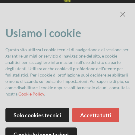
Usiamo i cookie
Comune di Imola
Questo sito utilizza i cookie tecnici di navigazione e di sessione per
Servizio Attività culturali
garantire un miglior servizio di navigazione del sito, e cookie
via Cavour, 84 40026 Imola
analitici per raccogliere informazioni sull'uso del sito da parte
degli utenti. Utilizza anche cookie di profilazione dell'utente per
Tel. 0542 602300
fini statistici. Per i cookie di profilazione puoi decidere se abilitarli
attivita.culturali@comune.imola.bo.it
o meno cliccando sul pulsante 'Impostazioni'. Per saperne di più, su
come disabilitare i cookie oppure abilitarne solo alcuni, consulta la
nostra
Cookie Policy
.
Privacy
Nell’impossibilità di contattare personalmente
Solo cookies tecnici
Accetta tutti
tutte le persone fotografate, precisiamo che le
stesse possono in qualsiasi momento chiedere di
essere oscurate in una o più foto inviando una e-
Cambia le impostazioni