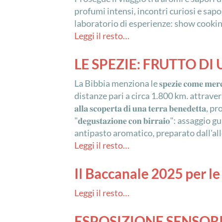
profumi intensi, incontri curiosi e sap
laboratorio di esperienze: show cooking
Leggi il resto…
LE SPEZIE: FRUTTO D
La Bibbia menziona le 𝐬𝐩𝐞𝐳𝐢𝐞 𝐜𝐨𝐦𝐞 𝐦𝐞𝐫𝐜
distanze pari a circa 1.800 km. attraverso l’Arab
𝐚𝐥𝐥𝐚 𝐬𝐜𝐨𝐩𝐞𝐫𝐭𝐚 𝐝𝐢 𝐮𝐧𝐚 𝐭𝐞𝐫𝐫𝐚 
"𝐝𝐞𝐠𝐮𝐬𝐭𝐚𝐳𝐢𝐨𝐧𝐞 𝐜𝐨𝐧 𝐛𝐢𝐫𝐫𝐚𝐢
antipasto aromatico, preparato dall'al
Leggi il resto…
Il Baccanale 2025 per le
Leggi il resto…
ESPOSIZIONE SENSORI