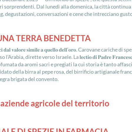
ori sorprendenti. Dal lunedì alla domenica, la città continua
, degustazioni, conversazioni e cene che intrecciano gusto, 
I UNA TERRA BENEDETTA
𝐢 𝐝𝐚𝐥 𝐯𝐚𝐥𝐨𝐫𝐞 𝐬𝐢𝐦𝐢𝐥𝐞 𝐚 𝐪𝐮𝐞𝐥𝐥𝐨 𝐝𝐞𝐥𝐥’𝐨𝐫𝐨. Carovane c
ia, dirette verso Israele. La 𝐥𝐞𝐜𝐭𝐢𝐨 𝐝𝐢 𝐏𝐚𝐝𝐫𝐞 𝐅𝐫𝐚𝐧𝐜𝐞𝐬
𝐛𝐞𝐧𝐞𝐝𝐞𝐭𝐭𝐚, profumata da aromi sacri e pregiati la cui storia è ta
": assaggio guidato della birra al pepe rosa, del birrificio artigia
legra brigata del convento.
 aziende agricole del territorio
ALE DI SPEZIE IN FARMACIA