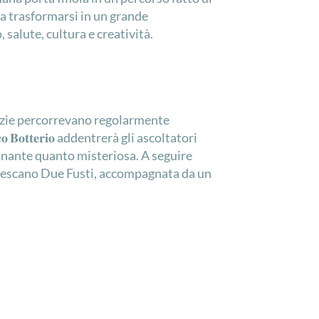
 a trasformarsi in un grande
salute, cultura e creatività.
ariche di spezie percorrevano regolarmente
𝐨 𝐁𝐨𝐭𝐭𝐞𝐫𝐢𝐨 addentrerà gli ascoltatori
nto affascinante quanto misteriosa. A seguire
nale francescano Due Fusti, accompagnata da un