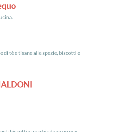
 equo
ucina.
di tè e tisane alle spezie, biscotti e
 NALDONI
uesti biscottini racchiudono un mix