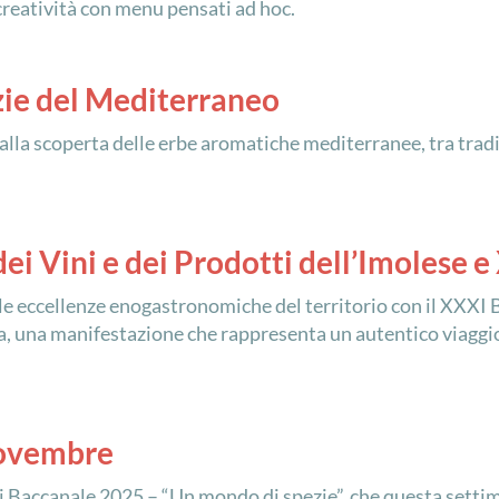
 creatività con menu pensati ad hoc.
zie del Mediterraneo
lla scoperta delle erbe aromatiche mediterranee, tra tradiz
ei Vini e dei Prodotti dell’Imolese 
 le eccellenze enogastronomiche del territorio con il XXXI 
a, una manifestazione che rappresenta un autentico viaggio 
 novembre
di Baccanale 2025 – “Un mondo di spezie”, che questa setti