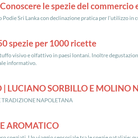
 Conoscere le spezie del commercio
 Podie Sri Lanka con declinazione pratica per l'utilizzo in c
50 spezie per 1000 ricette
uffo visivo e olfattivo in paesi lontani. Inoltre degustazione 
ale informativo.
O | LUCIANO SORBILLO E MOLINO
 E TRADIZIONE NAPOLETANA
RE AROMATICO
 speziati. Un viaggio sensoriale tra le spezie natalizie: q