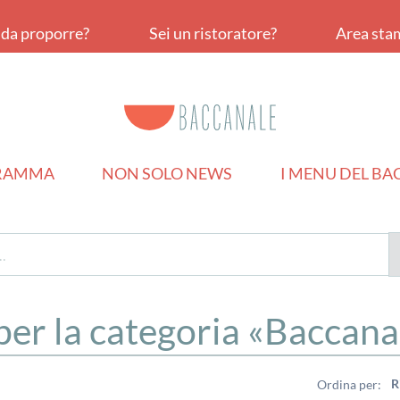
a da proporre?
Sei un ristoratore?
Area sta
RAMMA
NON SOLO NEWS
I MENU DEL B
 per la categoria
Baccana
R
Ordina per: