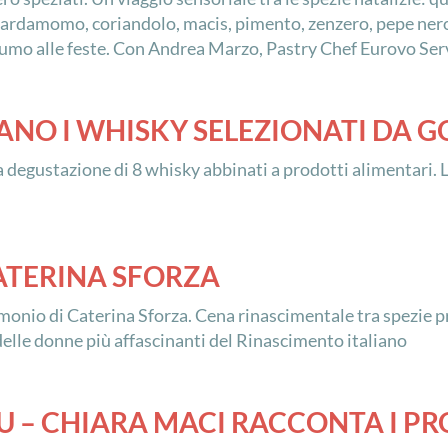
, cardamomo, coriandolo, macis, pimento, zenzero, pepe nero
fumo alle feste. Con Andrea Marzo, Pastry Chef Eurovo Ser
TANO I WHISKY SELEZIONATI DA
la degustazione di 8 whisky abbinati a prodotti alimentari. 
ATERINA SFORZA
monio di Caterina Sforza. Cena rinascimentale tra spezie pre
delle donne più affascinanti del Rinascimento italiano
U – CHIARA MACI RACCONTA I PR