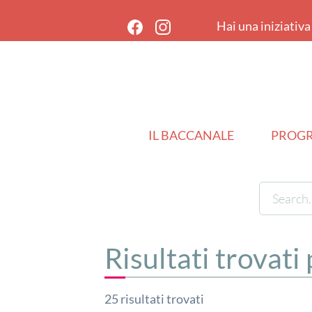
Hai una iniziativ
IL BACCANALE
PROG
Risultati trovati
25
risultati trovati