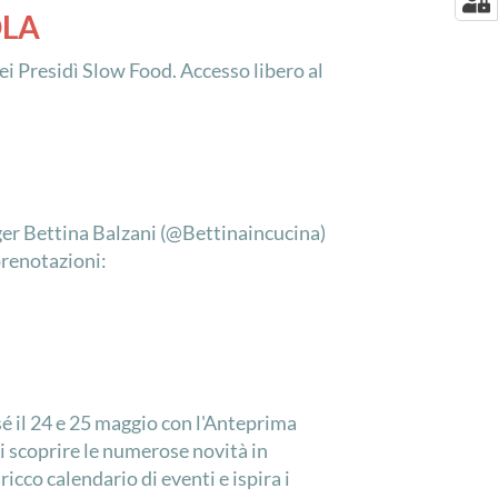
OLA
dei Presidì Slow Food. Accesso libero al
gger Bettina Balzani (@Bettinaincucina)
prenotazioni:
sé il 24 e 25 maggio con l'Anteprima
i scoprire le numerose novità in
icco calendario di eventi e ispira i